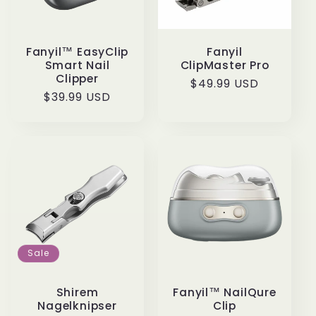
r
i
Fanyil™ EasyClip
Fanyil
e
Smart Nail
ClipMaster Pro
Clipper
Normaler
$49.99 USD
:
Normaler
$39.99 USD
Preis
Preis
Sale
Shirem
Fanyil™ NailQure
Nagelknipser
Clip