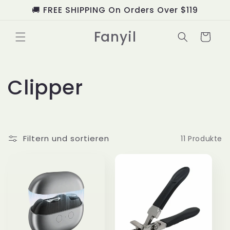
Direkt
🚚 FREE SHIPPING On Orders Over $119
zum
Inhalt
Fanyil
Warenkorb
K
Clipper
a
t
Filtern und sortieren
11 Produkte
e
g
o