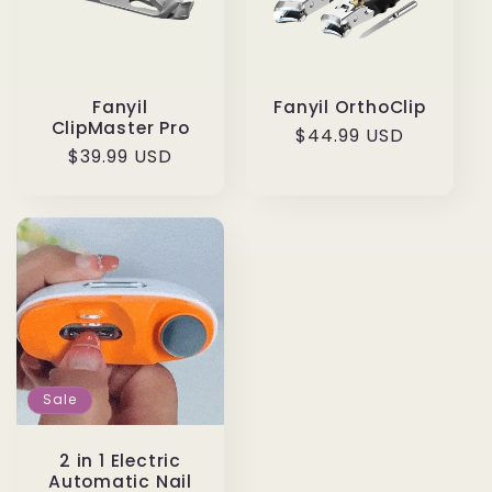
Fanyil
Fanyil OrthoClip
ClipMaster Pro
Normaler
$44.99 USD
Normaler
$39.99 USD
Preis
Preis
Sale
2 in 1 Electric
Automatic Nail