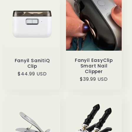
Fanyil EasyClip
Fanyil SanitiQ
Smart Nail
Clip
Clipper
Normaler
$44.99 USD
Normaler
$39.99 USD
Preis
Preis