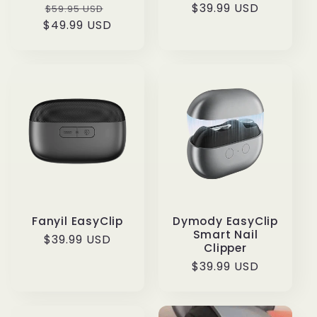
Normaler
Verkaufspreis
Normaler
$39.99 USD
$59.95 USD
$49.99 USD
Preis
Preis
Fanyil EasyClip
Dymody EasyClip
Smart Nail
Normaler
$39.99 USD
Clipper
Preis
Normaler
$39.99 USD
Preis